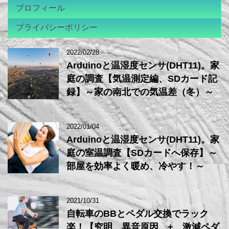
プロフィール
プライバシーポリシー
2022/02/28
Arduinoと温湿度センサ(DHT11)。家
庭の調査【気温測定編、SDカード記
録】～家の南北での気温差（冬）～
2022/01/04
Arduinoと温湿度センサ(DHT11)。家
庭の室温調査【SDカードへ保存】～
部屋を効率よく暖め、冷やす！～
2021/10/31
自転車のBBとペダル交換でラック
楽！【究明、異音原因 + 激減ペダ