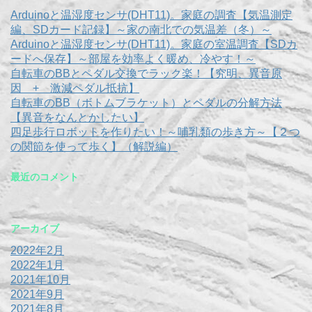
Arduinoと温湿度センサ(DHT11)。家庭の調査【気温測定
編、SDカード記録】～家の南北での気温差（冬）～
Arduinoと温湿度センサ(DHT11)。家庭の室温調査【SDカ
ードへ保存】～部屋を効率よく暖め、冷やす！～
自転車のBBとペダル交換でラック楽！【究明、異音原
因 + 激減ペダル抵抗】
自転車のBB（ボトムブラケット）とペダルの分解方法
【異音をなんとかしたい】
四足歩行ロボットを作りたい！～哺乳類の歩き方～【２つ
の関節を使って歩く】（解説編）
最近のコメント
アーカイブ
2022年2月
2022年1月
2021年10月
2021年9月
2021年8月