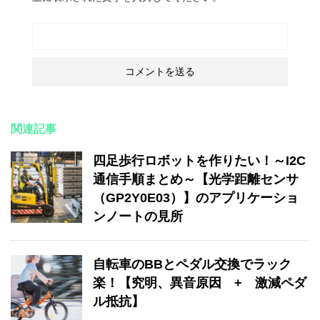
関連記事
四足歩行ロボットを作りたい！～I2C
通信手順まとめ～【光学距離センサ
（GP2Y0E03）】のアプリケーショ
ンノートの見所
自転車のBBとペダル交換でラック
楽！【究明、異音原因 + 激減ペダ
ル抵抗】