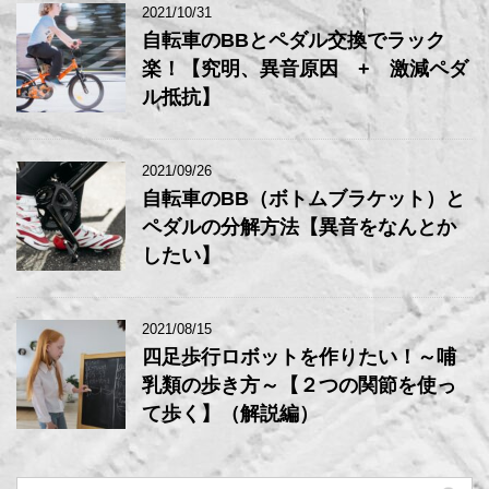
2021/10/31
自転車のBBとペダル交換でラック
楽！【究明、異音原因 + 激減ペダ
ル抵抗】
2021/09/26
自転車のBB（ボトムブラケット）と
ペダルの分解方法【異音をなんとか
したい】
2021/08/15
四足歩行ロボットを作りたい！～哺
乳類の歩き方～【２つの関節を使っ
て歩く】（解説編）