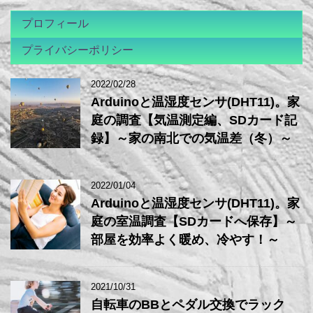
プロフィール
プライバシーポリシー
2022/02/28
Arduinoと温湿度センサ(DHT11)。家
庭の調査【気温測定編、SDカード記
録】～家の南北での気温差（冬）～
2022/01/04
Arduinoと温湿度センサ(DHT11)。家
庭の室温調査【SDカードへ保存】～
部屋を効率よく暖め、冷やす！～
2021/10/31
自転車のBBとペダル交換でラック