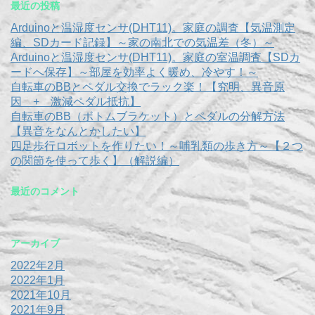
最近の投稿
Arduinoと温湿度センサ(DHT11)。家庭の調査【気温測定
編、SDカード記録】～家の南北での気温差（冬）～
Arduinoと温湿度センサ(DHT11)。家庭の室温調査【SDカ
ードへ保存】～部屋を効率よく暖め、冷やす！～
自転車のBBとペダル交換でラック楽！【究明、異音原
因 + 激減ペダル抵抗】
自転車のBB（ボトムブラケット）とペダルの分解方法
【異音をなんとかしたい】
四足歩行ロボットを作りたい！～哺乳類の歩き方～【２つ
の関節を使って歩く】（解説編）
最近のコメント
アーカイブ
2022年2月
2022年1月
2021年10月
2021年9月