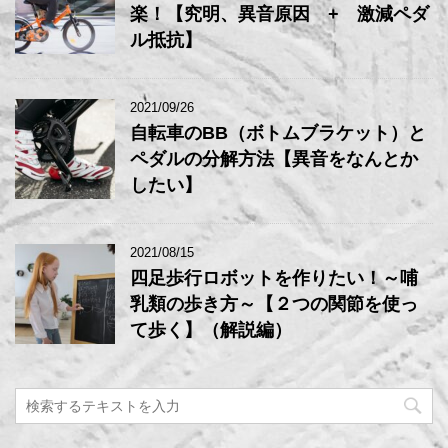
楽！【究明、異音原因 + 激減ペダ
ル抵抗】
2021/09/26
自転車のBB（ボトムブラケット）と
ペダルの分解方法【異音をなんとか
したい】
2021/08/15
四足歩行ロボットを作りたい！～哺
乳類の歩き方～【２つの関節を使っ
て歩く】（解説編）