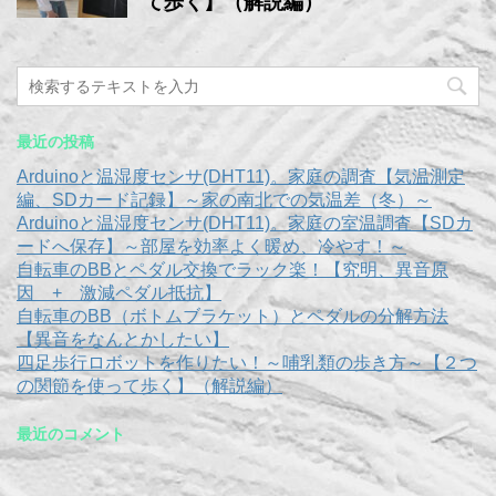
て歩く】（解説編）
最近の投稿
Arduinoと温湿度センサ(DHT11)。家庭の調査【気温測定
編、SDカード記録】～家の南北での気温差（冬）～
Arduinoと温湿度センサ(DHT11)。家庭の室温調査【SDカ
ードへ保存】～部屋を効率よく暖め、冷やす！～
自転車のBBとペダル交換でラック楽！【究明、異音原
因 + 激減ペダル抵抗】
自転車のBB（ボトムブラケット）とペダルの分解方法
【異音をなんとかしたい】
四足歩行ロボットを作りたい！～哺乳類の歩き方～【２つ
の関節を使って歩く】（解説編）
最近のコメント