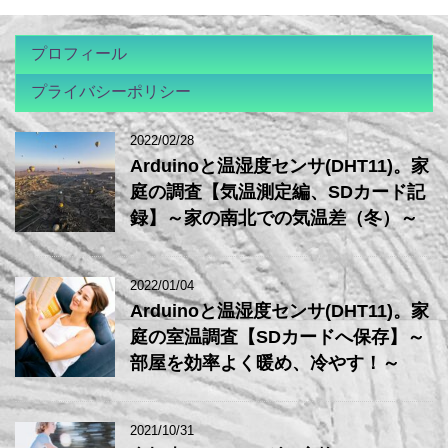
プロフィール
プライバシーポリシー
2022/02/28
Arduinoと温湿度センサ(DHT11)。家
庭の調査【気温測定編、SDカード記
録】～家の南北での気温差（冬）～
2022/01/04
Arduinoと温湿度センサ(DHT11)。家
庭の室温調査【SDカードへ保存】～
部屋を効率よく暖め、冷やす！～
2021/10/31