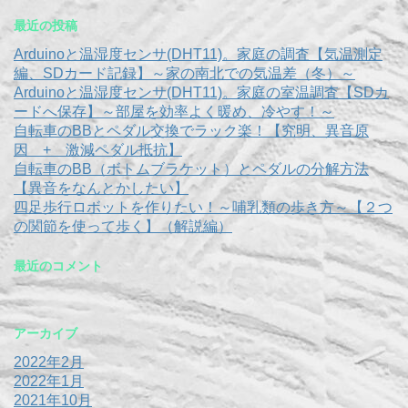
最近の投稿
Arduinoと温湿度センサ(DHT11)。家庭の調査【気温測定
編、SDカード記録】～家の南北での気温差（冬）～
Arduinoと温湿度センサ(DHT11)。家庭の室温調査【SDカ
ードへ保存】～部屋を効率よく暖め、冷やす！～
自転車のBBとペダル交換でラック楽！【究明、異音原
因 + 激減ペダル抵抗】
自転車のBB（ボトムブラケット）とペダルの分解方法
【異音をなんとかしたい】
四足歩行ロボットを作りたい！～哺乳類の歩き方～【２つ
の関節を使って歩く】（解説編）
最近のコメント
アーカイブ
2022年2月
2022年1月
2021年10月