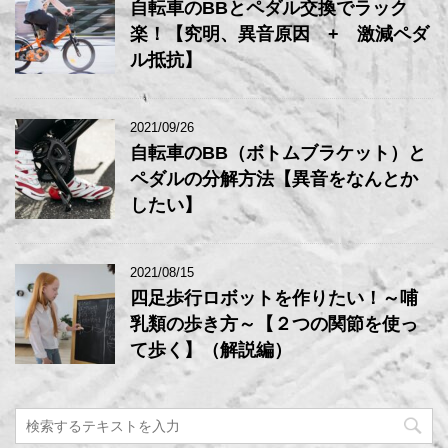
自転車のBBとペダル交換でラック
楽！【究明、異音原因 + 激減ペダ
ル抵抗】
2021/09/26
自転車のBB（ボトムブラケット）と
ペダルの分解方法【異音をなんとか
したい】
2021/08/15
四足歩行ロボットを作りたい！～哺
乳類の歩き方～【２つの関節を使っ
て歩く】（解説編）