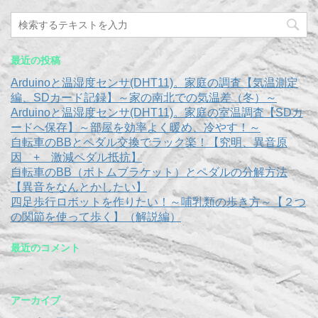
最近の投稿
Arduinoと温湿度センサ(DHT11)。家庭の調査【気温測定
編、SDカード記録】～家の南北での気温差（冬）～
Arduinoと温湿度センサ(DHT11)。家庭の室温調査【SDカ
ードへ保存】～部屋を効率よく暖め、冷やす！～
自転車のBBとペダル交換でラック楽！【究明、異音原
因 + 激減ペダル抵抗】
自転車のBB（ボトムブラケット）とペダルの分解方法
【異音をなんとかしたい】
四足歩行ロボットを作りたい！～哺乳類の歩き方～【２つ
の関節を使って歩く】（解説編）
最近のコメント
アーカイブ