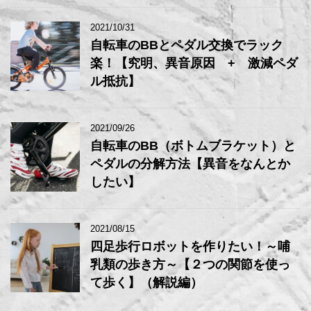
2021/10/31
自転車のBBとペダル交換でラック
楽！【究明、異音原因 + 激減ペダ
ル抵抗】
2021/09/26
自転車のBB（ボトムブラケット）と
ペダルの分解方法【異音をなんとか
したい】
2021/08/15
四足歩行ロボットを作りたい！～哺
乳類の歩き方～【２つの関節を使っ
て歩く】（解説編）