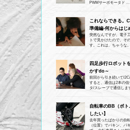
PWMサーボモータド ...
これならできる。C
準備編-何からはじ
突然なんですが、電子
トで見かけたので、そ
す。これは、ちゃうな。で
四足歩行ロボットを
かすdo～
前回から引き続いてI2
すると、通信は2本の
タ/スレーブで通信します
自転車のBB（ボ
したい】
去年買ったばかりの自
（位置）でパキン、パ