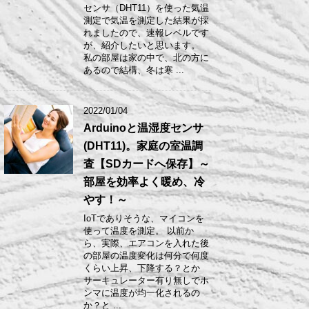
センサ（DHT11）を使った気温
測定で気温を測定した結果が採
れましたので、速報レベルです
が、紹介したいと思います。
私の部屋は家の中で、北の方に
あるので結構、冬は寒 ...
2022/01/04
Arduinoと温湿度センサ
(DHT11)。家庭の室温調
査【SDカードへ保存】～
部屋を効率よく暖め、冷
やす！～
IoTでありそうな、マイコンを
使って温度を測定。 以前か
ら、実際、エアコンを入れた後
の部屋の温度変化は何分で何度
くらい上昇、下降する？とか
サーキュレーター有り無しでホ
ンマに温度が均一化されるの
か？と ...