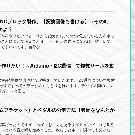
NCプロッタ製作。【変換画像も書ける】（その0）-
めよ？
工作をやりたいけど、何から始めたらいいのか悩んでいる方をネッ
のことについて考えてみました。何かの参考になれば、嬉しいで
もいいです。自分な ...
作りたい！～Arduino・I2C通信 で複数サーボを動
Cの接続事例や具体的な説明をしていきます。I2C通信について復習
信号線ですべてのデータのやりとりを行います。デバイス間のマス
が、（今回 ...
トムブラケット）とペダルの分解方法【異音をなんとか
転車だったのですが、ペダルをこぐとあるタイミイング、同じ周期
キンという音が鳴り始めました。さらっとネット調べても分から