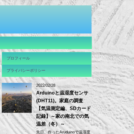
プロフィール
プライバシーポリシー
2022/02/28
Arduinoと温湿度センサ
(DHT11)。家庭の調査
【気温測定編、SDカード
記録】～家の南北での気
温差（冬）～
先日、作ったAruduinoで温湿度