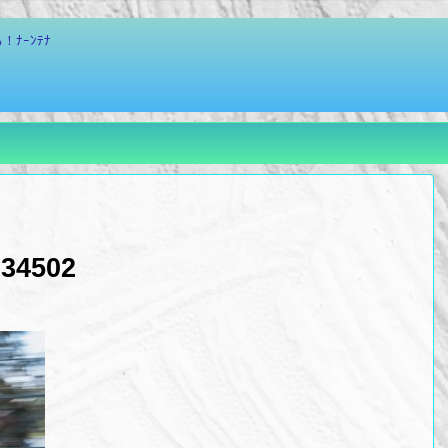
ﾅｰﾝﾃﾅ
934502