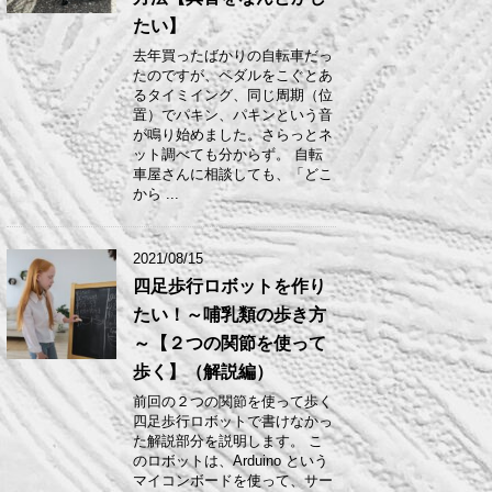
たい】
去年買ったばかりの自転車だっ
たのですが、ペダルをこぐとあ
るタイミイング、同じ周期（位
置）でパキン、パキンという音
が鳴り始めました。さらっとネ
ット調べても分からず。 自転
車屋さんに相談しても、「どこ
から ...
2021/08/15
四足歩行ロボットを作り
たい！～哺乳類の歩き方
～【２つの関節を使って
歩く】（解説編）
前回の２つの関節を使って歩く
四足歩行ロボットで書けなかっ
た解説部分を説明します。 こ
のロボットは、Arduino という
マイコンボードを使って、サー