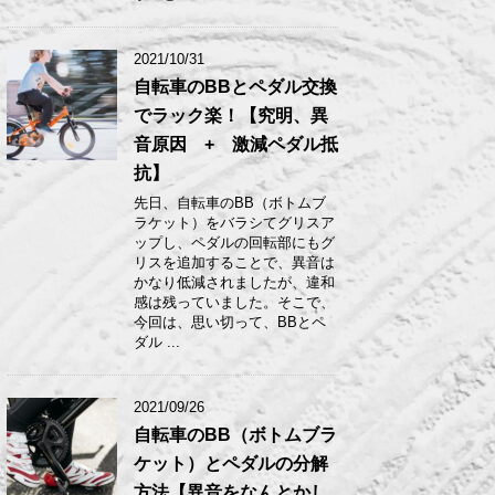
2021/10/31
自転車のBBとペダル交換
でラック楽！【究明、異
音原因 + 激減ペダル抵
抗】
先日、自転車のBB（ボトムブ
ラケット）をバラシてグリスア
ップし、ペダルの回転部にもグ
リスを追加することで、異音は
かなり低減されましたが、違和
感は残っていました。そこで、
今回は、思い切って、BBとペ
ダル ...
2021/09/26
自転車のBB（ボトムブラ
ケット）とペダルの分解
方法【異音をなんとかし