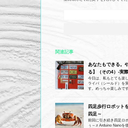
関連記事
あなたもできる。
る】（その4）-実際
今日は、私もとても楽
ライバ（シールド）を
す。めっちゃ楽しみです
四足歩行ロボットを作
四足～
前回に引き続き四足ロ
ぅ～♬Arduino Na