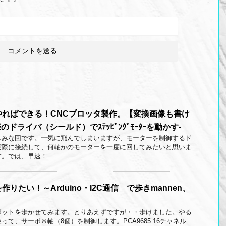
やればできる！CNCプロッタ製作。【変換画像も書け
のドライバ（シールド）でｽﾃｯﾋﾟﾝｸﾞﾓｰﾀｰを動かす-
しみな回です。一気に飛んでしまいますが、モーターを制御するド
実際に接続して、何軸かのモーターを一度に回してみたいと思いま
。では、早速！ ...
りたい！～Arduino・I2C通信 で歩きmannen、
ボットを歩かせてみます。とりあえずですが・・歩けました。やる
noを使って、サーボ８軸（8個）を制御します。PCA9685 16チャネル