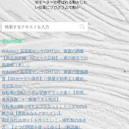
ボモーターと呼ばれる動かした
い位置にプログラムで動か ...
最近の投稿
Arduinoと温湿度センサ(DHT11)。家庭の調査
【気温測定編、SDカード記録】～家の南北での
気温差（冬）～
Arduinoと温湿度センサ(DHT11)。家庭の室温調
査【SDカードへ保存】～部屋を効率よく暖め、
冷やす！～
自転車のBBとペダル交換でラック楽！【究明、
異音原因 + 激減ペダル抵抗】
自転車のBB（ボトムブラケット）とペダルの分
解方法【異音をなんとかしたい】
四足歩行ロボットを作りたい！～哺乳類の歩き
方～【２つの関節を使って歩く】（解説編）