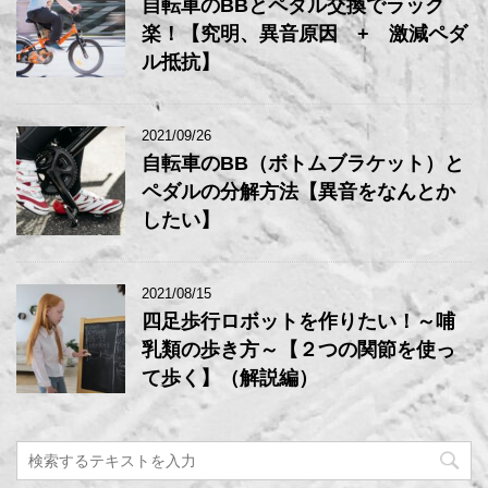
自転車のBBとペダル交換でラック
楽！【究明、異音原因 + 激減ペダ
ル抵抗】
2021/09/26
自転車のBB（ボトムブラケット）と
ペダルの分解方法【異音をなんとか
したい】
2021/08/15
四足歩行ロボットを作りたい！～哺
乳類の歩き方～【２つの関節を使っ
て歩く】（解説編）