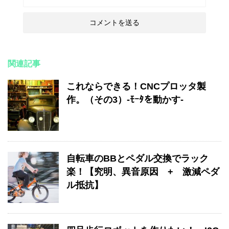
関連記事
これならできる！CNCプロッタ製
作。（その3）-ﾓｰﾀを動かす-
自転車のBBとペダル交換でラック
楽！【究明、異音原因 + 激減ペダ
ル抵抗】