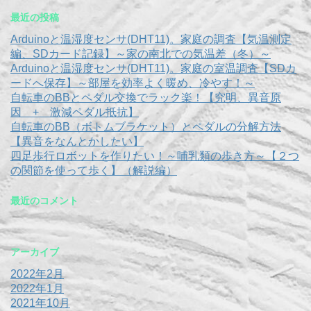
最近の投稿
Arduinoと温湿度センサ(DHT11)。家庭の調査【気温測定
編、SDカード記録】～家の南北での気温差（冬）～
Arduinoと温湿度センサ(DHT11)。家庭の室温調査【SDカ
ードへ保存】～部屋を効率よく暖め、冷やす！～
自転車のBBとペダル交換でラック楽！【究明、異音原
因 + 激減ペダル抵抗】
自転車のBB（ボトムブラケット）とペダルの分解方法
【異音をなんとかしたい】
四足歩行ロボットを作りたい！～哺乳類の歩き方～【２つ
の関節を使って歩く】（解説編）
最近のコメント
アーカイブ
2022年2月
2022年1月
2021年10月