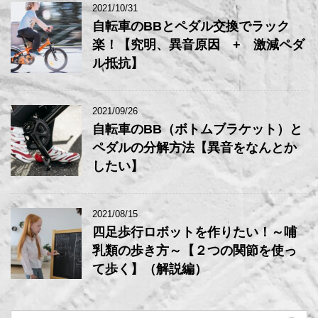
2021/10/31
自転車のBBとペダル交換でラック
楽！【究明、異音原因 + 激減ペダ
ル抵抗】
2021/09/26
自転車のBB（ボトムブラケット）と
ペダルの分解方法【異音をなんとか
したい】
2021/08/15
四足歩行ロボットを作りたい！～哺
乳類の歩き方～【２つの関節を使っ
て歩く】（解説編）