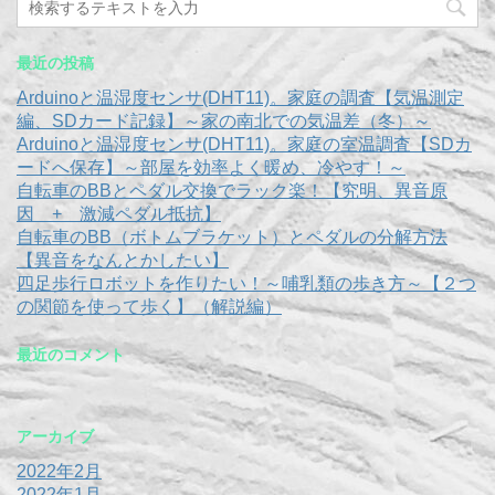
最近の投稿
Arduinoと温湿度センサ(DHT11)。家庭の調査【気温測定
編、SDカード記録】～家の南北での気温差（冬）～
Arduinoと温湿度センサ(DHT11)。家庭の室温調査【SDカ
ードへ保存】～部屋を効率よく暖め、冷やす！～
自転車のBBとペダル交換でラック楽！【究明、異音原
因 + 激減ペダル抵抗】
自転車のBB（ボトムブラケット）とペダルの分解方法
【異音をなんとかしたい】
四足歩行ロボットを作りたい！～哺乳類の歩き方～【２つ
の関節を使って歩く】（解説編）
最近のコメント
アーカイブ
2022年2月
2022年1月