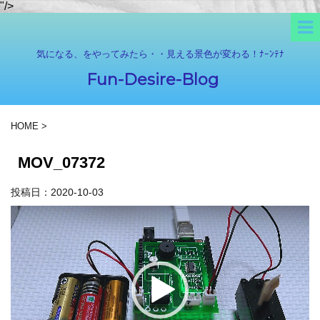
"/>
気になる、をやってみたら・・見える景色が変わる！ﾅｰﾝﾃﾅ
Fun-Desire-Blog
HOME
>
MOV_07372
投稿日：
2020-10-03
動
画
プ
レ
ー
ヤ
ー