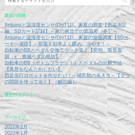
最近の投稿
Arduinoと温湿度センサ(DHT11)。家庭の調査【気温測定
編、SDカード記録】～家の南北での気温差（冬）～
Arduinoと温湿度センサ(DHT11)。家庭の室温調査【SDカ
ードへ保存】～部屋を効率よく暖め、冷やす！～
自転車のBBとペダル交換でラック楽！【究明、異音原
因 + 激減ペダル抵抗】
自転車のBB（ボトムブラケット）とペダルの分解方法
【異音をなんとかしたい】
四足歩行ロボットを作りたい！～哺乳類の歩き方～【２つ
の関節を使って歩く】（解説編）
最近のコメント
アーカイブ
2022年2月
2022年1月