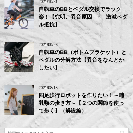
2021/10/31
自転車のBBとペダル交換でラック
楽！【究明、異音原因 + 激減ペダ
ル抵抗】
2021/09/26
自転車のBB（ボトムブラケット）と
ペダルの分解方法【異音をなんとか
したい】
2021/08/15
四足歩行ロボットを作りたい！～哺
乳類の歩き方～【２つの関節を使っ
て歩く】（解説編）