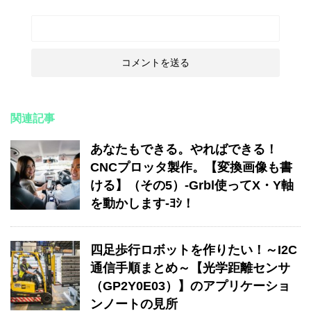
関連記事
あなたもできる。やればできる！
CNCプロッタ製作。【変換画像も書
ける】（その5）-Grbl使ってX・Y軸
を動かします-ﾖｼ！
四足歩行ロボットを作りたい！～I2C
通信手順まとめ～【光学距離センサ
（GP2Y0E03）】のアプリケーショ
ンノートの見所