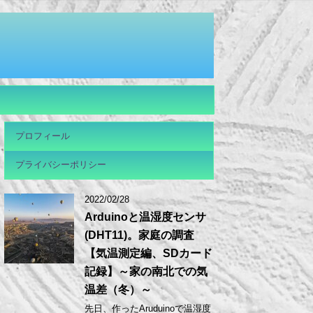
プロフィール
プライバシーポリシー
2022/02/28
Arduinoと温湿度センサ
(DHT11)。家庭の調査
【気温測定編、SDカード
記録】～家の南北での気
温差（冬）～
先日、作ったAruduinoで温湿度