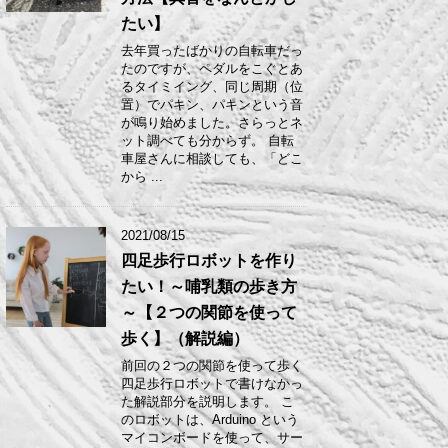
たい】
去年買ったばかりの自転車だっ
たのですが、ペダルをこぐとあ
るタイミイング、同じ周期（位
置）でパキン、パキンという音
が鳴り始めました。さらっとネ
ット調べても分からず。 自転
車屋さんに相談しても、「どこ
から ...
2021/08/15
四足歩行ロボットを作り
たい！～哺乳類の歩き方
～【２つの関節を使って
歩く】（解説編）
前回の２つの関節を使って歩く
四足歩行ロボットで書けなかっ
た解説部分を説明します。 こ
のロボットは、Arduino という
マイコンボードを使って、サー