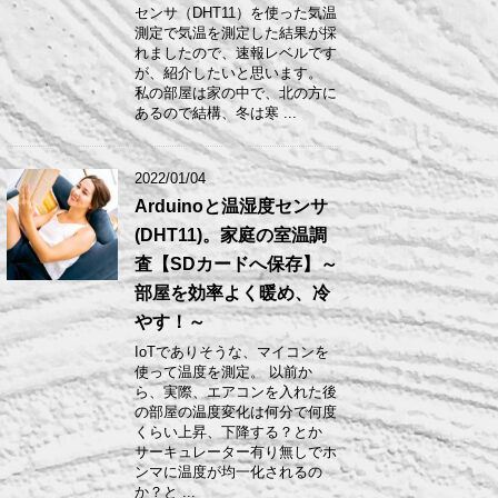
センサ（DHT11）を使った気温
測定で気温を測定した結果が採
れましたので、速報レベルです
が、紹介したいと思います。
私の部屋は家の中で、北の方に
あるので結構、冬は寒 ...
2022/01/04
Arduinoと温湿度センサ
(DHT11)。家庭の室温調
査【SDカードへ保存】～
部屋を効率よく暖め、冷
やす！～
IoTでありそうな、マイコンを
使って温度を測定。 以前か
ら、実際、エアコンを入れた後
の部屋の温度変化は何分で何度
くらい上昇、下降する？とか
サーキュレーター有り無しでホ
ンマに温度が均一化されるの
か？と ...