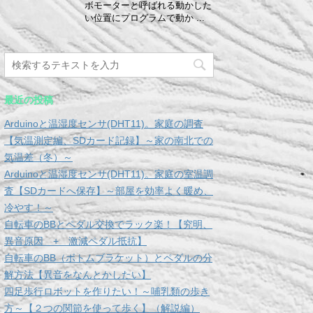
ボモーターと呼ばれる動かした
い位置にプログラムで動か ...
最近の投稿
Arduinoと温湿度センサ(DHT11)。家庭の調査
【気温測定編、SDカード記録】～家の南北での
気温差（冬）～
Arduinoと温湿度センサ(DHT11)。家庭の室温調
査【SDカードへ保存】～部屋を効率よく暖め、
冷やす！～
自転車のBBとペダル交換でラック楽！【究明、
異音原因 + 激減ペダル抵抗】
自転車のBB（ボトムブラケット）とペダルの分
解方法【異音をなんとかしたい】
四足歩行ロボットを作りたい！～哺乳類の歩き
方～【２つの関節を使って歩く】（解説編）