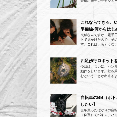
外線距離センサモジュール
これならできる。C
準備編-何からはじ
突然なんですが、電子
トで見かけたので、そ
す。これは、ちゃうな。で
四足歩行ロボットを作
今回は、ついに、セン
動作を行います。壁を
むということが出来るよう
自転車のBB（ボ
したい】
去年買ったばかりの自
（位置）でパキン、パ