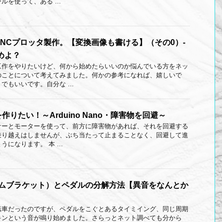
を使って、ある ...
NCプロッタ製作。【変換画像も書ける】（その0）-
めよ？
工作をやりたいけど、何から始めたらいいのか悩んでいる方をネッ
のことについて考えてみました。何かの参考になれば、嬉しいで
もいいです。自分な ...
りたい！～Arduino Nano・障害物を回避～
サーとモーターを使って、前方に障害物があれば、それを回避する
乗り越えはしませんが、ぶち当たって止まることなく、回避して進
になります。 本 ...
トムブラケット）とペダルの分解方法【異音をなんとか
転車だったのですが、ペダルをこぐとあるタイミイング、同じ周期
キンという音が鳴り始めました。さらっとネット調べても分から