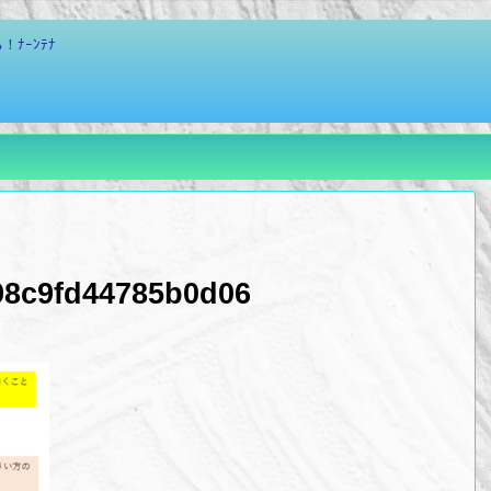
ﾅｰﾝﾃﾅ
98c9fd44785b0d06