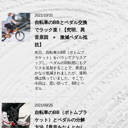
2021/10/31
自転車のBBとペダル交換
でラック楽！【究明、異
音原因 + 激減ペダル抵
抗】
先日、自転車のBB（ボトムブ
ラケット）をバラシてグリスア
ップし、ペダルの回転部にもグ
リスを追加することで、異音は
かなり低減されましたが、違和
感は残っていました。そこで、
今回は、思い切って、BBとペ
ダル ...
2021/09/26
自転車のBB（ボトムブラ
ケット）とペダルの分解
方法【異音をなんとかし