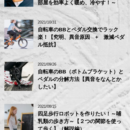
部屋を効率よく暖め、冷やす！～
2021/10/31
自転車のBBとペダル交換でラック
楽！【究明、異音原因 + 激減ペダ
ル抵抗】
2021/09/26
自転車のBB（ボトムブラケット）と
ペダルの分解方法【異音をなんとか
したい】
2021/08/15
四足歩行ロボットを作りたい！～哺
乳類の歩き方～【２つの関節を使っ
て歩く】（解説編）