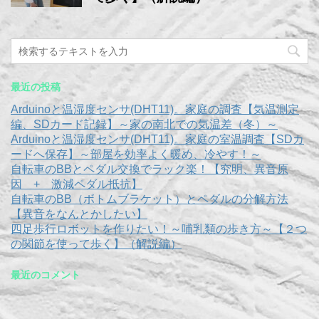
最近の投稿
Arduinoと温湿度センサ(DHT11)。家庭の調査【気温測定
編、SDカード記録】～家の南北での気温差（冬）～
Arduinoと温湿度センサ(DHT11)。家庭の室温調査【SDカ
ードへ保存】～部屋を効率よく暖め、冷やす！～
自転車のBBとペダル交換でラック楽！【究明、異音原
因 + 激減ペダル抵抗】
自転車のBB（ボトムブラケット）とペダルの分解方法
【異音をなんとかしたい】
四足歩行ロボットを作りたい！～哺乳類の歩き方～【２つ
の関節を使って歩く】（解説編）
最近のコメント