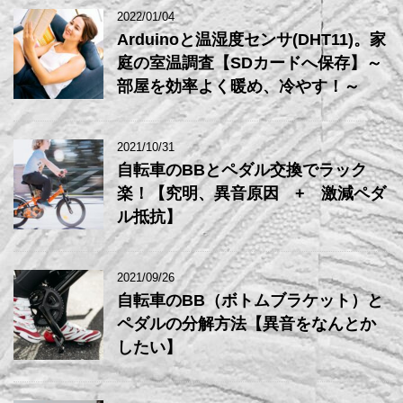
2022/01/04
Arduinoと温湿度センサ(DHT11)。家
庭の室温調査【SDカードへ保存】～
部屋を効率よく暖め、冷やす！～
2021/10/31
自転車のBBとペダル交換でラック
楽！【究明、異音原因 + 激減ペダ
ル抵抗】
2021/09/26
自転車のBB（ボトムブラケット）と
ペダルの分解方法【異音をなんとか
したい】