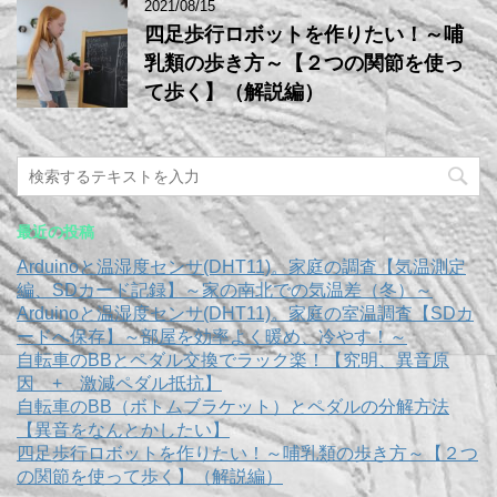
2021/08/15
四足歩行ロボットを作りたい！～哺
乳類の歩き方～【２つの関節を使っ
て歩く】（解説編）
最近の投稿
Arduinoと温湿度センサ(DHT11)。家庭の調査【気温測定
編、SDカード記録】～家の南北での気温差（冬）～
Arduinoと温湿度センサ(DHT11)。家庭の室温調査【SDカ
ードへ保存】～部屋を効率よく暖め、冷やす！～
自転車のBBとペダル交換でラック楽！【究明、異音原
因 + 激減ペダル抵抗】
自転車のBB（ボトムブラケット）とペダルの分解方法
【異音をなんとかしたい】
四足歩行ロボットを作りたい！～哺乳類の歩き方～【２つ
の関節を使って歩く】（解説編）