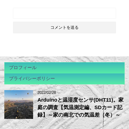
プロフィール
プライバシーポリシー
2022/02/28
Arduinoと温湿度センサ(DHT11)。家
庭の調査【気温測定編、SDカード記
録】～家の南北での気温差（冬）～