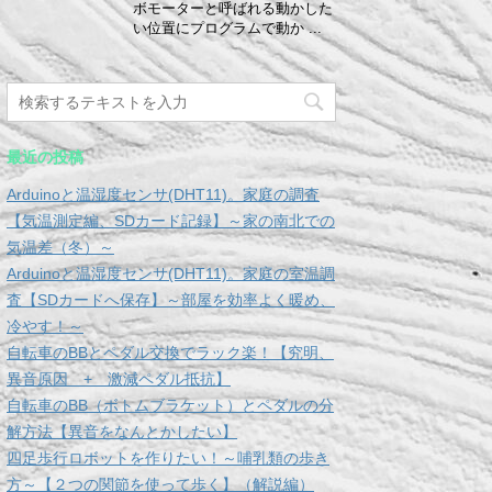
ボモーターと呼ばれる動かした
い位置にプログラムで動か ...
最近の投稿
Arduinoと温湿度センサ(DHT11)。家庭の調査
【気温測定編、SDカード記録】～家の南北での
気温差（冬）～
Arduinoと温湿度センサ(DHT11)。家庭の室温調
査【SDカードへ保存】～部屋を効率よく暖め、
冷やす！～
自転車のBBとペダル交換でラック楽！【究明、
異音原因 + 激減ペダル抵抗】
自転車のBB（ボトムブラケット）とペダルの分
解方法【異音をなんとかしたい】
四足歩行ロボットを作りたい！～哺乳類の歩き
方～【２つの関節を使って歩く】（解説編）