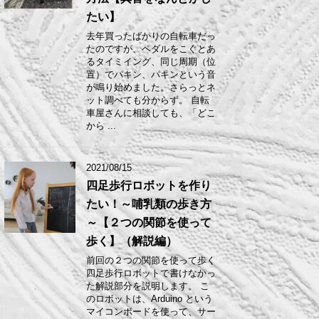
たい】
去年買ったばかりの自転車だっ
たのですが、ペダルをこぐとあ
るタイミイング、同じ周期（位
置）でパキン、パキンという音
が鳴り始めました。さらっとネ
ット調べても分からず。 自転
車屋さんに相談しても、「どこ
から ...
2021/08/15
四足歩行ロボットを作り
たい！～哺乳類の歩き方
～【２つの関節を使って
歩く】（解説編）
前回の２つの関節を使って歩く
四足歩行ロボットで書けなかっ
た解説部分を説明します。 こ
のロボットは、Arduino という
マイコンボードを使って、サー