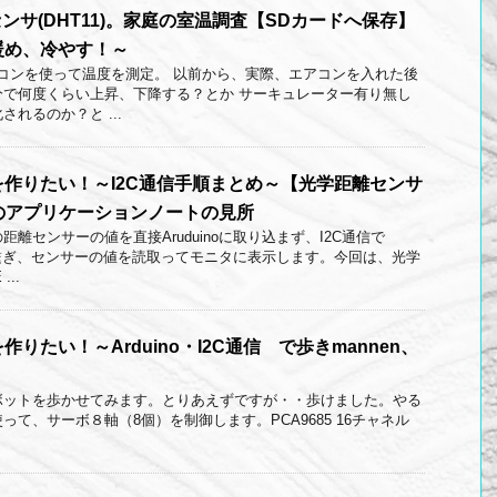
度センサ(DHT11)。家庭の室温調査【SDカードへ保存】
暖め、冷やす！～
イコンを使って温度を測定。 以前から、実際、エアコンを入れた後
分で何度くらい上昇、下降する？とか サーキュレーター有り無し
れるのか？と ...
作りたい！～I2C通信手順まとめ～【光学距離センサ
）】のアプリケーションノートの見所
離センサーの値を直接Aruduinoに取り込まず、I2C通信で
サーを繋ぎ、センサーの値を読取ってモニタに表示します。今回は、光学
..
りたい！～Arduino・I2C通信 で歩きmannen、
ボットを歩かせてみます。とりあえずですが・・歩けました。やる
noを使って、サーボ８軸（8個）を制御します。PCA9685 16チャネル