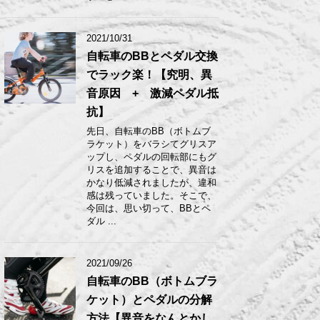
2021/10/31
自転車のBBとペダル交換
でラック楽！【究明、異
音原因 + 激減ペダル抵
抗】
先日、自転車のBB（ボトムブ
ラケット）をバラシてグリスア
ップし、ペダルの回転部にもグ
リスを追加することで、異音は
かなり低減されましたが、違和
感は残っていました。そこで、
今回は、思い切って、BBとペ
ダル ...
2021/09/26
自転車のBB（ボトムブラ
ケット）とペダルの分解
方法【異音をなんとかし