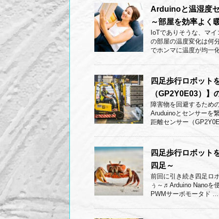
Arduinoと温湿
～部屋を効率よく
IoTでありそうな、マ
の部屋の温度変化は何
でホンマに温度が均一化さ
四足歩行ロボットを
（GP2Y0E03
障害物を回避するための距
Aruduinoとセン
距離センサー（GP2Y0E .
四足歩行ロボットを作
四足～
前回に引き続き四足ロ
ぅ～♬Arduino Na
PWMサーボモータド ...