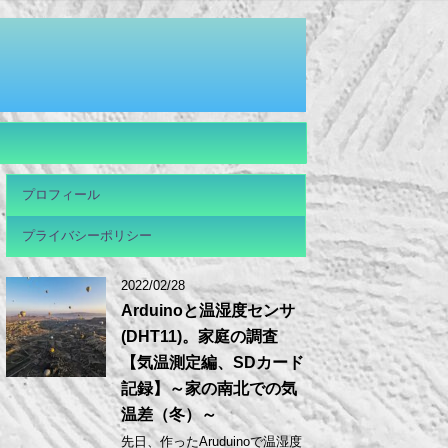
プロフィール
プライバシーポリシー
2022/02/28
Arduinoと温湿度センサ
(DHT11)。家庭の調査
【気温測定編、SDカード
記録】～家の南北での気
温差（冬）～
先日、作ったAruduinoで温湿度