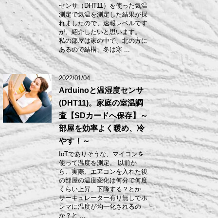
センサ（DHT11）を使った気温
測定で気温を測定した結果が採
れましたので、速報レベルです
が、紹介したいと思います。
私の部屋は家の中で、北の方に
あるので結構、冬は寒 ...
2022/01/04
Arduinoと温湿度センサ
(DHT11)。家庭の室温調
査【SDカードへ保存】～
部屋を効率よく暖め、冷
やす！～
IoTでありそうな、マイコンを
使って温度を測定。 以前か
ら、実際、エアコンを入れた後
の部屋の温度変化は何分で何度
くらい上昇、下降する？とか
サーキュレーター有り無しでホ
ンマに温度が均一化されるの
か？と ...